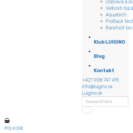
Doprava a pl
Veľkosti top
Aquatech
ProBack tec
Barefoot te
Klub LUIGINO
Blog
Kontakt
+421 908 747 415
info@luigino.sk
Luigino.sk
Môj košík