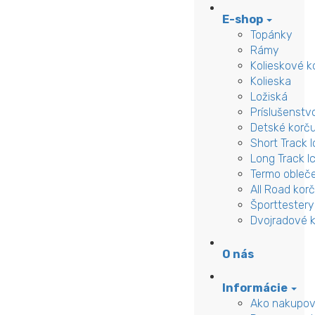
E-shop
Topánky
Rámy
Kolieskové k
Kolieska
Ložiská
Príslušenstv
Detské korču
Short Track 
Long Track I
Termo obleč
All Road kor
Športtestery
Dvojradové k
O nás
Informácie
Ako nakupov