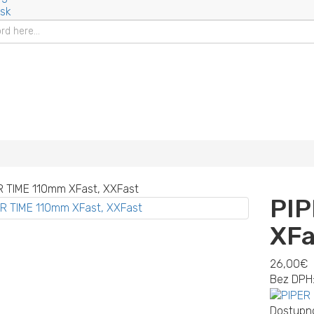
.sk
PIP
XFa
26,00€
Bez DPH
Dostupno