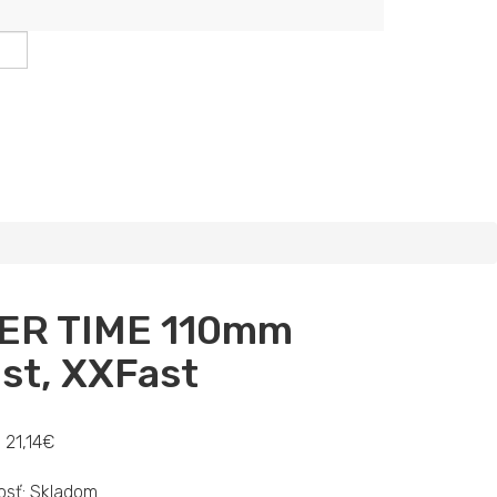
ER TIME 110mm
st, XXFast
:
21,14€
sť:
Skladom