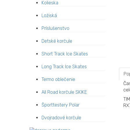
Kolieska
Ložiská
Príslušenstvo
Detské korčule
Short Track Ice Skates
Long Track Ice Skates
Po
Termo oblečenie
Čas
cel
All Road korčule SKIKE
TIM
Športtestery Polar
RX7
Dvojradové korčule