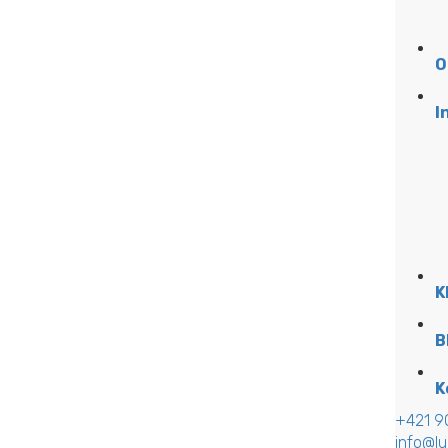
O
I
K
B
K
+421 9
info@lu