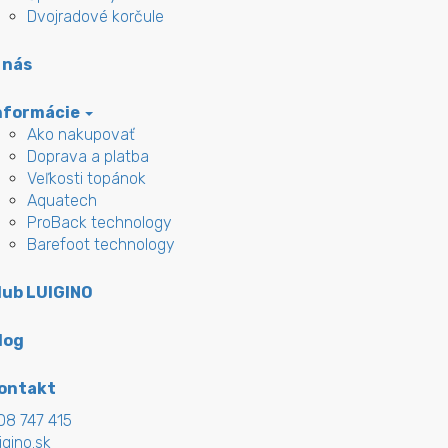
Dvojradové korčule
 nás
nformácie
Ako nakupovať
Doprava a platba
Veľkosti topánok
Aquatech
ProBack technology
Barefoot technology
lub LUIGINO
log
ontakt
08 747 415
igino.sk