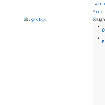
+421 9
Prihlási
Ú
E