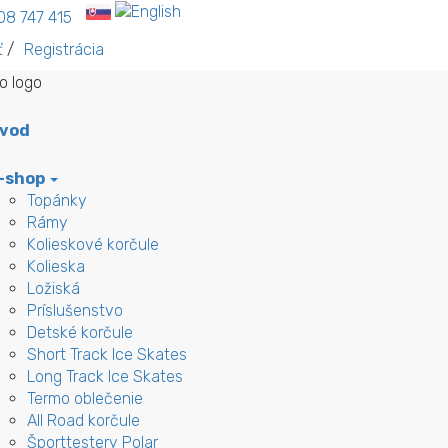
08 747 415
ť
/
Registrácia
vod
-shop
Topánky
Rámy
Kolieskové korčule
Kolieska
Ložiská
Príslušenstvo
Detské korčule
Short Track Ice Skates
Long Track Ice Skates
Termo oblečenie
All Road korčule
Športtestery Polar