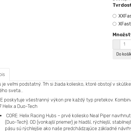
Tvrdosť
XXFa
XFas
Množst
pis
 je veľmi podstatný. Trh si žiada koliesko, ktoré obstojí v skú
ého sveta...
E poskytuje všestranný výkon pre každý typ pretekov. Kombin
 Helix a Duo-Tech
CORE: Helix Racing Hubs – prvé koliesko Neal Piper navrhnu
(Duo-Tech). OD (vonkajší priemer) je hladší, rýchlejší, stabilnej
pásu sú rýchlejšie ako naše predchádzajúce základné návrhy.