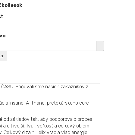
 koliesok
st
t
vo
ške ČASU. Počúvali sme našich zákazníkov z
ácia Insane-A-Thane, pretekárskeho core
té od základov tak, aby podporovalo proces
ší a citlivejší. Tvar, veľkosť a celkový objem
 Celkový dizajn Helix vracia viac energie