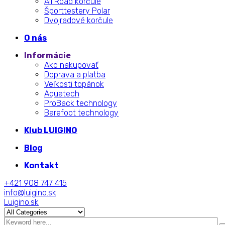
All Road korčule
Športtestery Polar
Dvojradové korčule
O nás
Informácie
Ako nakupovať
Doprava a platba
Veľkosti topánok
Aquatech
ProBack technology
Barefoot technology
Klub LUIGINO
Blog
Kontakt
+421 908 747 415
info@luigino.sk
Luigino.sk