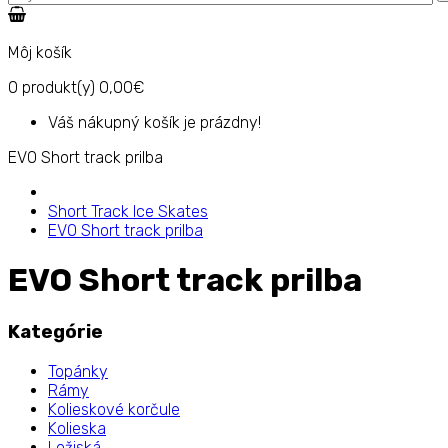
Môj košík
0
produkt(y)
0,00€
Váš nákupný košík je prázdny!
EVO Short track prilba
Short Track Ice Skates
EVO Short track prilba
EVO Short track prilba
Kategórie
Topánky
Rámy
Kolieskové korčule
Kolieska
Ložiská