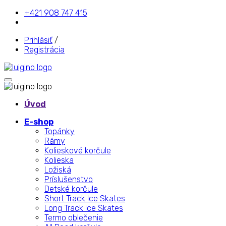
+421 908 747 415
Prihlásiť
/
Registrácia
Úvod
E-shop
Topánky
Rámy
Kolieskové korčule
Kolieska
Ložiská
Príslušenstvo
Detské korčule
Short Track Ice Skates
Long Track Ice Skates
Termo oblečenie