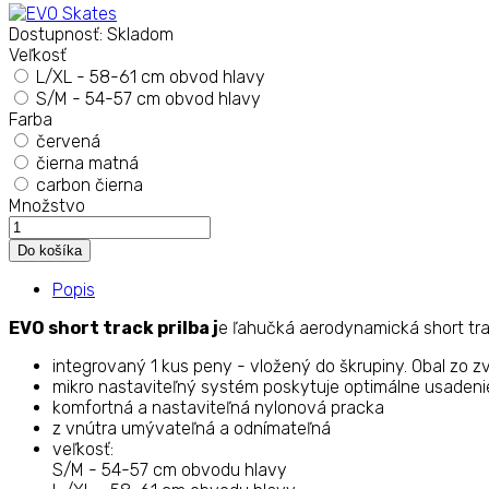
Dostupnosť:
Skladom
Veľkosť
L/XL - 58-61 cm obvod hlavy
S/M - 54-57 cm obvod hlavy
Farba
červená
čierna matná
carbon čierna
Množstvo
Popis
EVO short track prilba j
e ľahučká aerodynamická short trac
integrovaný 1 kus peny - vložený do škrupiny. Obal zo
mikro nastaviteľný systém poskytuje optimálne usadeni
komfortná a nastaviteľná nylonová pracka
z vnútra umývateľná a odnímateľná
veľkosť:
S/M - 54-57 cm obvodu hlavy