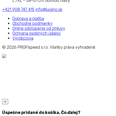
L /XL - 58-61 cm obvodu hlavy
+421 908 747 415
info@luigino.sk
Doprava a platba
Obchodné podmienky
Online odstúpenie od zmluvy
Ochrana osobných údajov
Výrobcovia
© 2026
PROFIspeed s.r.o. Všetky práva vyhradené.
×
Úspešne pridané do košíka. Čo ďalej?