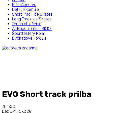
Príslušenstvo
Detské korčule
Short Track Ice Skates
Long Track Ice Skates
Termo oblečenie
All Road korčule SKIKE
Športtestery Polar
Dvojradové korčule
EVO Short track prilba
70,50€
Bez DPH:
57,32€