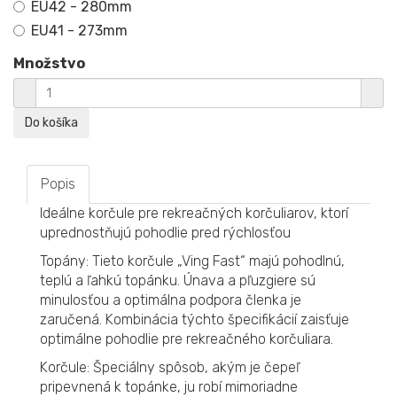
EU42 - 280mm
EU41 - 273mm
Množstvo
Popis
Ideálne korčule pre rekreačných korčuliarov, ktorí
uprednostňujú pohodlie pred rýchlosťou
Topány: Tieto korčule „Ving Fast“ majú pohodlnú,
teplú a ľahkú topánku. Únava a pľuzgiere sú
minulosťou a optimálna podpora členka je
zaručená. Kombinácia týchto špecifikácií zaisťuje
optimálne pohodlie pre rekreačného korčuliara.
Korčule: Špeciálny spôsob, akým je čepeľ
pripevnená k topánke, ju robí mimoriadne