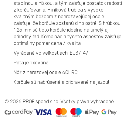
stabilnou a nízkou, a tým zaisťuje dostatok radosti
z korčuľovania. Hliníková trubica s vysoko
kvalitným bežcom z nehrdzavejúcej ocele
zaisťuje, že korčule zostanú dlho ostré. S hrúbkou
1,25 mm sú tieto korčule ideálne na umelý aj
prírodný ľad. Kombinácia týchto aspektov zaisťuje
optimálny pomer cena / kvalita.
Vyrábané vo veľkostiach: EU37-47
Päta je fixovaná
Nôž z nerezovej ocele 60HRC
Korčule sú nabrúsené a pripravené na jazdu!
© 2026
PROFIspeed s.r.o. Všetky práva vyhradené.