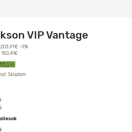
kson VIP Vantage
203,97€
-9%
:
150,41€
sť:
Skladom
5
5
oliesok
á