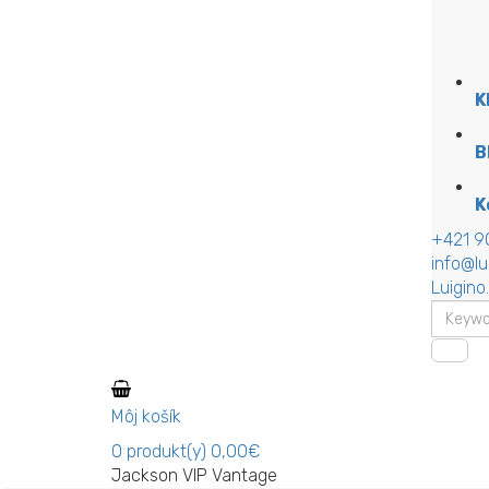
K
B
K
+421 9
info@lu
Luigino
Môj košík
0
produkt(y)
0,00€
Jackson VIP Vantage