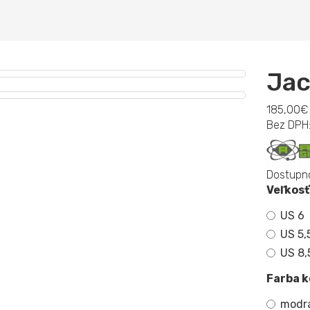
Jac
185,00€
Bez DPH
Dostupno
Veľkosť
US 6
US 5,
US 8,
Farba k
modr