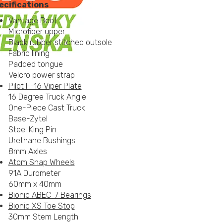
ecifications
Vantage Boot
Microfiber upper
Black rubber stitched outsole
Fabric lining
Padded tongue
Velcro power strap
Pilot F-16 Viper Plate
16 Degree Truck Angle
One-Piece Cast Truck
Base-Zytel
Steel King Pin
Urethane Bushings
8mm Axles
Atom Snap Wheels
91A Durometer
60mm x 40mm
Bionic ABEC-7 Bearings
Bionic XS Toe Stop
30mm Stem Length