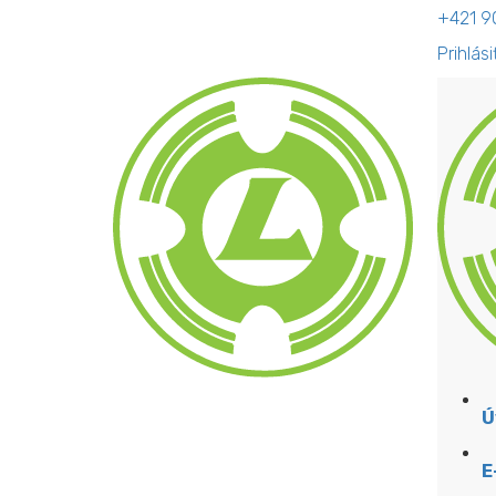
+421 9
Prihlási
Ú
E