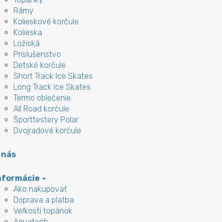
Rámy
Kolieskové korčule
Kolieska
Ložiská
Príslušenstvo
Detské korčule
Short Track Ice Skates
Long Track Ice Skates
Termo oblečenie
All Road korčule
Športtestery Polar
Dvojradové korčule
 nás
nformácie
Ako nakupovať
Doprava a platba
Veľkosti topánok
Aquatech