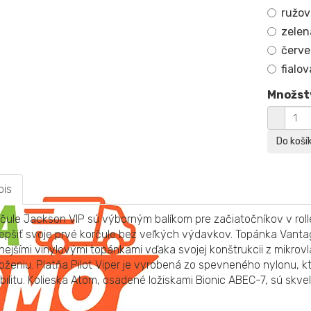
ružov
zelen
červ
fialov
Množst
pis
čule Jackson VIP sú výborným balíkom pre začiatočníkov v roller
epšiť svoje prvé korčule bez veľkých výdavkov. Topánka Vantag
nejšími vinylovými topánkami vďaka svojej konštrukcii z mikr
oženiu. Platňa Pilot Viper je vyrobená zo spevneného nylonu, 
bilitu. Kolieska Atom, osadené ložiskami Bionic ABEC-7, sú skve