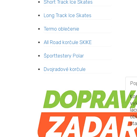
Short Track Ice Skates
Long Track Ice Skates
Termo oblečenie
All Road korčule SKIKE
Športtestery Polar
Dvojradové korčule
Po
Kor
vyl
lac
obl
sta