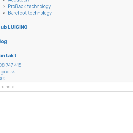
ProBack technology
Barefoot technology
lub LUIGINO
log
ontakt
08 747 415
igino.sk
.sk