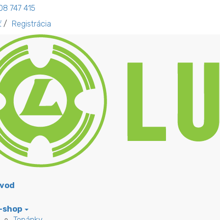
08 747 415
ť
/
Registrácia
vod
-shop
Topánky