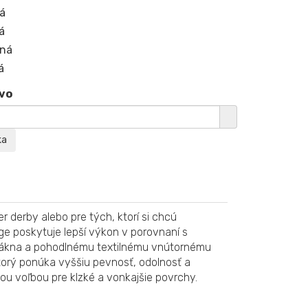
á
á
ená
á
vo
 derby alebo pre tých, ktorí si chcú
e poskytuje lepší výkon v porovnaní s
ovlákna a pohodlnému textilnému vnútornému
ktorý ponúka vyššiu pevnosť, odolnosť a
lou voľbou pre klzké a vonkajšie povrchy.