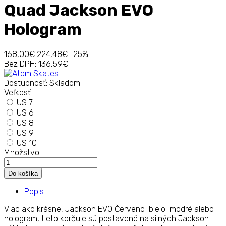
Quad Jackson EVO
Hologram
168,00€
224,48€
-25%
Bez DPH:
136,59€
Dostupnosť:
Skladom
Veľkosť
US 7
US 6
US 8
US 9
US 10
Množstvo
Popis
Viac ako krásne, Jackson EVO Červeno-bielo-modré alebo
hologram, tieto korčule sú postavené na silných Jackson