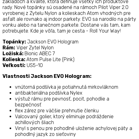
základoch a kvalite, ktorá definuje všetky ich produktové
rady. Nové topánky sú osadené na rámoch Pilot Viper 2.0
vyrobenej z Zytelu Nylon a kolieskach Atom vhodných pre
asfalt ale rovnako aj indoor parkety. EVO sa narodilo na párty
vonku alebo na tanečnom parkete. Dostane vás tam, kam
potrebujete. Kde je vôľa, tam je cesta - Roll Your Way!
Topánky:
Jackson EVO Hologram
Rám:
Viper Zytel Nylon
Ložiská:
Bionic ABEC 7
Kolieska:
Atom Pulse Lite (Pink)
Veľkosti:
US5-10
Vlastnosti Jackson EVO Hologram:
vnútorná podšívka je potiahnutá mirkovláknom
antibakteriálna podšívka Nylex
výstuž rámu pre pevnosť, pocit, pohodlie a
bezpečnosť
flex zárez pre väčšie prehnutie členku
Valcovaný golier, ktorý eliminuje podráždenie
achillových šliach
Vinyl s penou pre pohodlné uloženie achylovej päty a
pohodlný jazyk zo sieťoviny