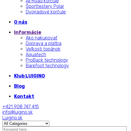
All Road korčule
Športtestery Polar
Dvojradové korčule
O nás
Informácie
Ako nakupovať
Doprava a platba
Veľkosti topánok
Aquatech
ProBack technology
Barefoot technology
Klub LUIGINO
Blog
Kontakt
+421 908 747 415
info@luigino.sk
Luigino.sk