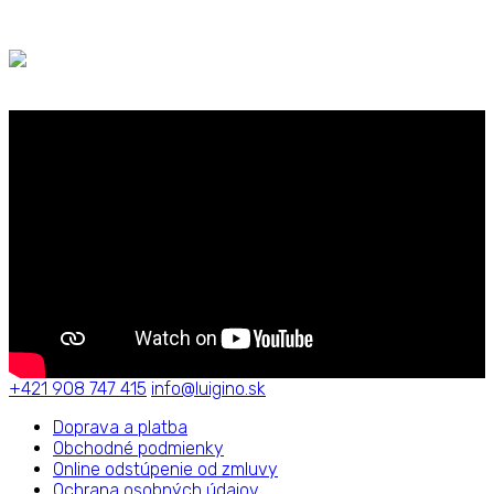
+421 908 747 415
info@luigino.sk
Doprava a platba
Obchodné podmienky
Online odstúpenie od zmluvy
Ochrana osobných údajov