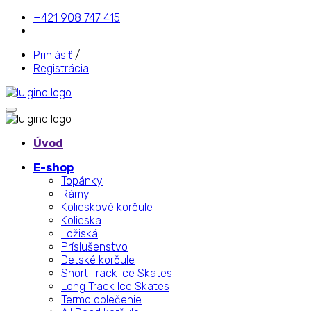
+421 908 747 415
Prihlásiť
/
Registrácia
Úvod
E-shop
Topánky
Rámy
Kolieskové korčule
Kolieska
Ložiská
Príslušenstvo
Detské korčule
Short Track Ice Skates
Long Track Ice Skates
Termo oblečenie