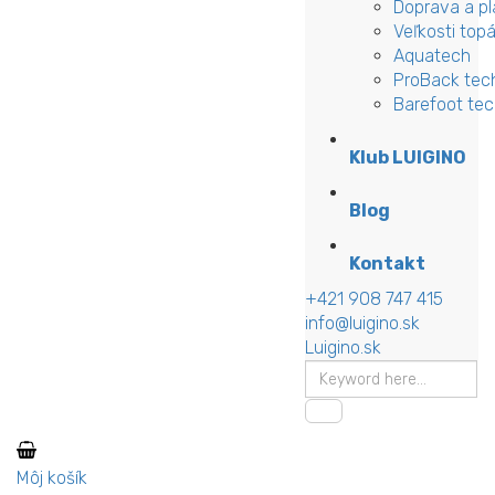
Doprava a pl
Veľkosti top
Aquatech
ProBack tec
Barefoot te
Klub LUIGINO
Blog
Kontakt
+421 908 747 415
info@luigino.sk
Luigino.sk
Môj košík