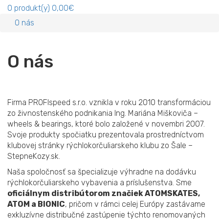
0
produkt(y)
0,00€
O nás
O nás
Firma PROFIspeed s.r.o. vznikla v roku 2010 transformáciou
zo živnostenského podnikania Ing. Mariána Miškoviča –
wheels & bearings, ktoré bolo založené v novembri 2007.
Svoje produkty spočiatku prezentovala prostredníctvom
klubovej stránky rýchlokorčuliarskeho klubu zo Šale –
StepneKozy.sk.
Naša spoločnosť sa špecializuje výhradne na dodávku
rýchlokorčuliarskeho vybavenia a príslušenstva. Sme
oficiálnym distribútorom značiek ATOMSKATES,
ATOM a BIONIC
, pričom v rámci celej Európy zastávame
exkluzívne distribučné zastúpenie týchto renomovaných