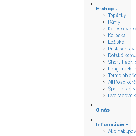
E-shop
Topánky
Rámy
Kolieskové k
Kolieska
Ložiská
Príslušenstv
Detské korču
Short Track 
Long Track I
Termo obleč
All Road kor
Športtestery
Dvojradové k
O nás
Informácie
Ako nakupov