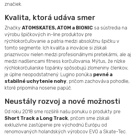
značiek.
Kvalita, ktorá udáva smer
Značky
ATOMSKATES, ATOM a BIONIC
sa sústredia na
výrobu špičkových in-line produktov pre
rýchlokorčuľovanie a patria medzi absolútnu špičku v
tomto segmente. Ich kvalita a inovácie si získali
priaznivcov nielen medzi profesionálnymi pretekármi, ale aj
medzi nadšencami fitness korčuľovania. Mýtus, že nízke
rýchlokorčuliarske topánky spôsobujú zlomeniny členkov,
je úplne neopodstatnený. Lugino ponúka
pevné a
stabilné uchytenie nohy
, pričom zachováva pohodlie,
ktoré pripomína nosenie papúč.
Neustály rozvoj a nové možnosti
Od roku 2018 sme rozšírili našu ponuku o produkty pre
Short Track a Long Track
, pričom sme získali
exkluzívne zastúpenie pre východnú Európu od
renomovaných holandských výrobcov EVO a Skate-Tec.