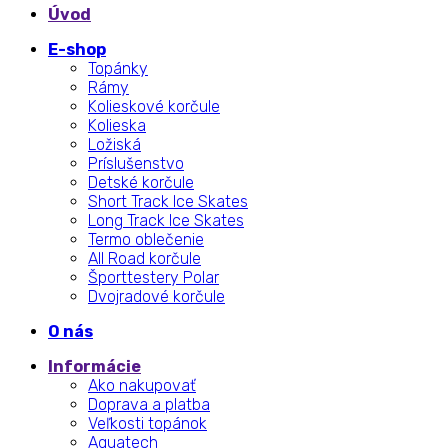
Úvod
E-shop
Topánky
Rámy
Kolieskové korčule
Kolieska
Ložiská
Príslušenstvo
Detské korčule
Short Track Ice Skates
Long Track Ice Skates
Termo oblečenie
All Road korčule
Športtestery Polar
Dvojradové korčule
O nás
Informácie
Ako nakupovať
Doprava a platba
Veľkosti topánok
Aquatech