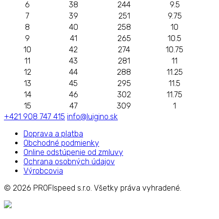
6
38
244
9.5
7
39
251
9.75
8
40
258
10
9
41
265
10.5
10
42
274
10.75
11
43
281
11
12
44
288
11.25
13
45
295
11.5
14
46
302
11.75
15
47
309
1
+421 908 747 415
info@luigino.sk
Doprava a platba
Obchodné podmienky
Online odstúpenie od zmluvy
Ochrana osobných údajov
Výrobcovia
© 2026
PROFIspeed s.r.o. Všetky práva vyhradené.