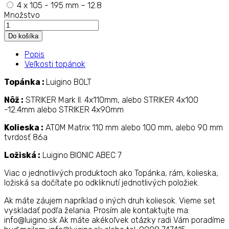
4 x 105 - 195 mm – 12.8
Množstvo
Popis
Veľkosti topánok
Topánka :
Luigino BOLT
Nôž :
STRIKER Mark II. 4x110mm, alebo STRIKER 4x100
-12.4mm alebo STRIKER 4x90mm
Kolieska :
ATOM Matrix 110 mm alebo 100 mm, alebo 90 mm
tvrdosť 86a
Ložiská :
Luigino BIONIC ABEC 7
Viac o jednotlivých produktoch ako Topánka, rám, kolieska,
ložiská sa dočítate po odkliknutí jednotlivých položiek.
Ak máte záujem napríklad o iných druh koliesok. Vieme set
vyskladať podľa želania. Prosím ale kontaktujte ma:
info@luigino.sk Ak máte akékoľvek otázky radi Vám poradíme