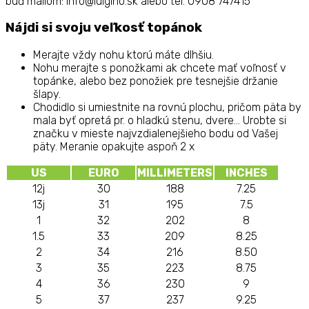
buď mailom: info@luigino.sk alebo tel. 0908 747415
Nájdi si svoju veľkosť topánok
Merajte vždy nohu ktorú máte dlhšiu.
Nohu merajte s ponožkami ak chcete mať voľnosť v
topánke, alebo bez ponožiek pre tesnejšie držanie
šlapy.
Chodidlo si umiestnite na rovnú plochu, pričom päta by
mala byť opretá pr. o hladkú stenu, dvere... Urobte si
značku v mieste najvzdialenejšieho bodu od Vašej
päty. Meranie opakujte aspoň 2 x
US
EURO
MILLIMETERS
INCHES
12j
30
188
7.25
13j
31
195
7.5
1
32
202
8
1.5
33
209
8.25
2
34
216
8.50
3
35
223
8.75
4
36
230
9
5
37
237
9.25