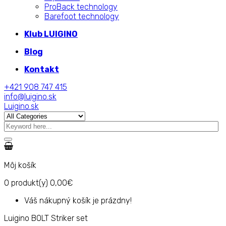
ProBack technology
Barefoot technology
Klub LUIGINO
Blog
Kontakt
+421 908 747 415
info@luigino.sk
Luigino.sk
Môj košík
0
produkt(y)
0,00€
Váš nákupný košík je prázdny!
Luigino BOLT Striker set