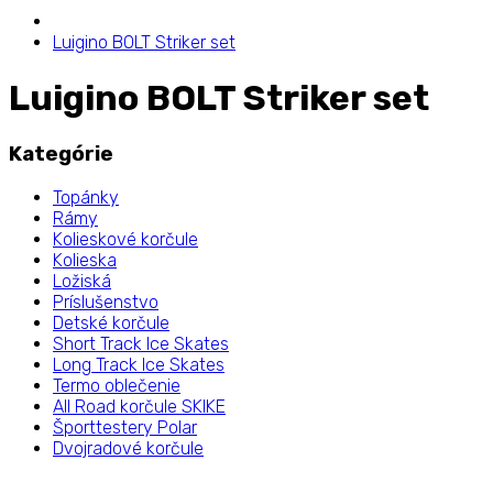
Luigino BOLT Striker set
Luigino BOLT Striker set
Kategórie
Topánky
Rámy
Kolieskové korčule
Kolieska
Ložiská
Príslušenstvo
Detské korčule
Short Track Ice Skates
Long Track Ice Skates
Termo oblečenie
All Road korčule SKIKE
Športtestery Polar
Dvojradové korčule